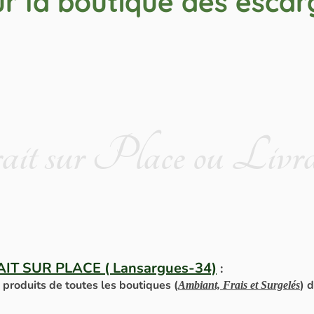
r la boutique des escar
it sur Place ou Livra
T SUR PLACE ( Lansargues-34)
:
produits de toutes les boutiques (
) 
Ambiant, Frais et Surgelés