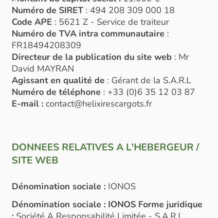
Numéro de SIRET
: 494 208 309 000 18
Code APE
: 5621 Z - Service de traiteur
Numéro de TVA intra communautaire
:
FR18494208309
Directeur de la publication du site web
: Mr
David MAYRAN
Agissant en qualité de
: Gérant de la S.A.R.L
Numéro de téléphone
: +33 (0)6 35 12 03 87
E-mail :
contact@helixirescargots.fr
DONNEES RELATIVES A L'HEBERGEUR /
SITE WEB
Dénomination sociale :
IONOS
Dénomination sociale : IONOS Forme juridique
:
Société A Responsabilité Limitée - S.A.R.L.