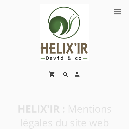
HELIX'IR :
Mentions
légales du site web